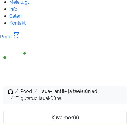
Meie lugu
Info
Galerii
Kontakt
shopping_cart
Pood
®
Tilgutatud
lauaküünal
Pood
Laua-, antiik- ja teeküünlad
Tilgutatud lauaküünal
Kuva menüü