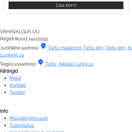
Lisa korvi
VAHAVALGUS OÜ
Registrikood
14412255
location_on
Juriidiline aadress
Tartu maakond, Tartu linn, Tartu linn, N.
Lunini tn 24
location_on
Tegevusaadress
Tartu, Nikolai Lunini 24
Kiirlingid
Meist
Kontakt
Tooted
Info
Müügitingimused
Tuleohutus