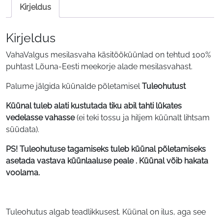
Kirjeldus
Kirjeldus
VahaValgus mesilasvaha käsitööküünlad on tehtud 100%
puhtast Lõuna-Eesti meekorje alade mesilasvahast.
Palume jälgida küünalde põletamisel
Tuleohutust
Küünal tuleb alati kustutada tiku abil tahti lükates
vedelasse vahasse
(ei teki tossu ja hiljem küünalt lihtsam
süüdata).
PS! Tuleohutuse tagamiseks tuleb küünal põletamiseks
asetada vastava küünlaaluse peale . Küünal võib hakata
voolama.
Tuleohutus algab teadlikkusest. Küünal on ilus, aga see