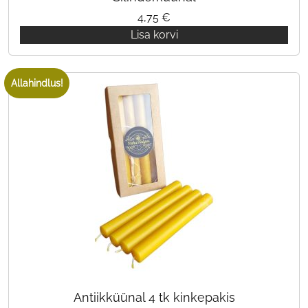
4,75
€
Lisa korvi
Allahindlus!
Antiikküünal 4 tk kinkepakis