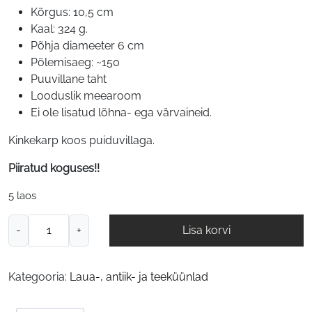
Kõrgus: 10,5 cm
Kaal: 324 g.
Põhja diameeter 6 cm
Põlemisaeg: ~150
Puuvillane taht
Looduslik meearoom
Ei ole lisatud lõhna- ega värvaineid.
Kinkekarp koos puiduvillaga.
Piiratud koguses!!
5 laos
Tilgutatud
-
+
Lisa korvi
lauaküünal
kogus
Kategooria:
Laua-, antiik- ja teeküünlad