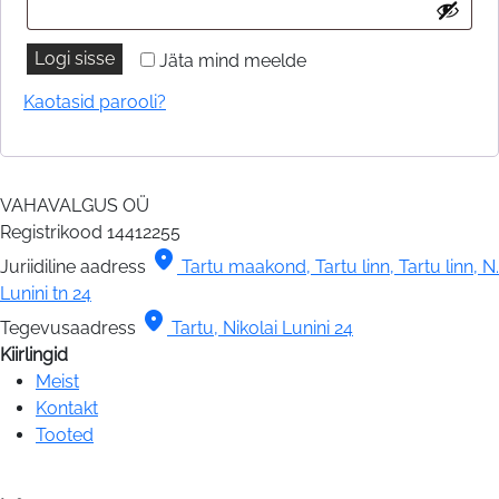
Logi sisse
Jäta mind meelde
Kaotasid parooli?
VAHAVALGUS OÜ
Registrikood
14412255
location_on
Juriidiline aadress
Tartu maakond, Tartu linn, Tartu linn, N.
Lunini tn 24
location_on
Tegevusaadress
Tartu, Nikolai Lunini 24
Kiirlingid
Meist
Kontakt
Tooted