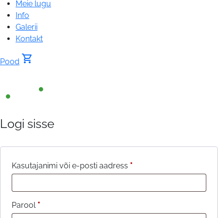
Meie lugu
Info
Galerii
Kontakt
shopping_cart
Pood
®
My
Logi sisse
account
Nõutud
Kasutajanimi või e-posti aadress
*
Nõutud
Parool
*